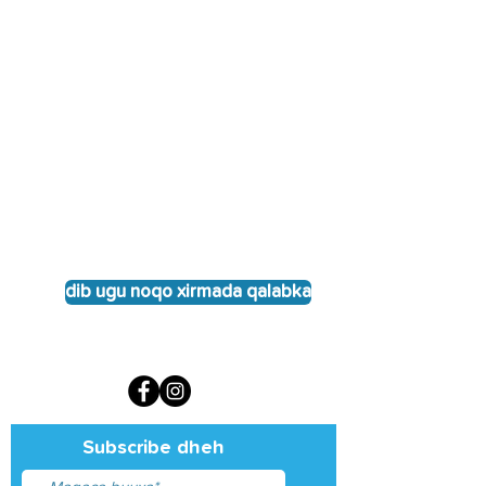
dib ugu noqo xirmada qalabka
Subscribe dheh