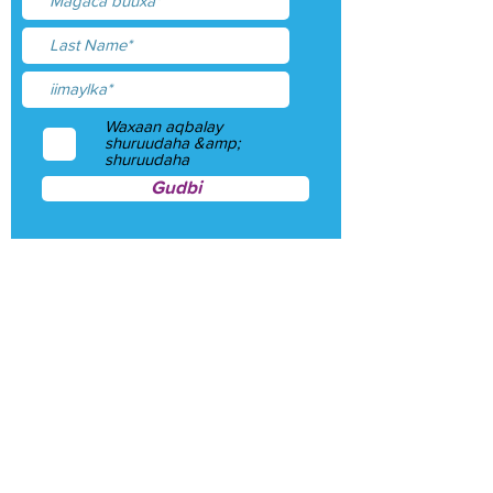
Waxaan aqbalay
shuruudaha &amp;
shuruudaha
Gudbi
shuruudaha iyo shuruudaha
Qaanuunka Arrimaha Khaaska ah