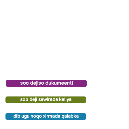
soo dejiso dukumeenti
soo deji sawirada kaliya
dib ugu noqo xirmada qalabka